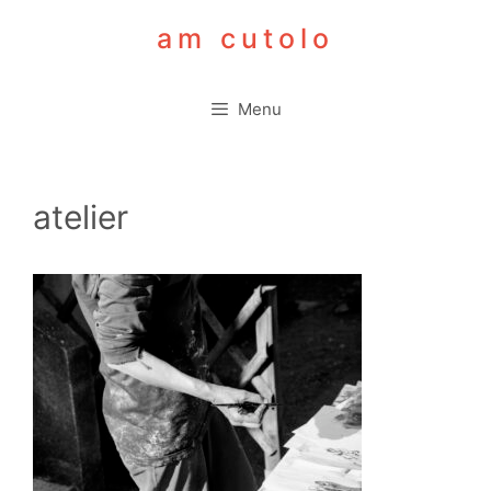
Aller
am cutolo
au
contenu
Menu
atelier