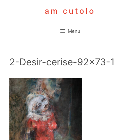
Aller
am cutolo
au
contenu
Menu
2-Desir-cerise-92×73-1