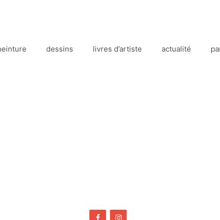
peinture
dessins
livres d’artiste
actualité
pa