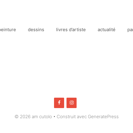
peinture
dessins
livres d’artiste
actualité
pa
© 2026 am cutolo
• Construit avec
GeneratePress