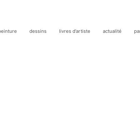
peinture
dessins
livres d’artiste
actualité
pa